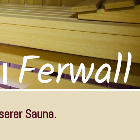
Ferwall
I
serer Sauna.