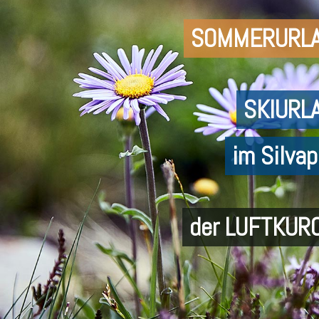
SOMMERURL
SKIURL
im Silvap
der LUFTKUR